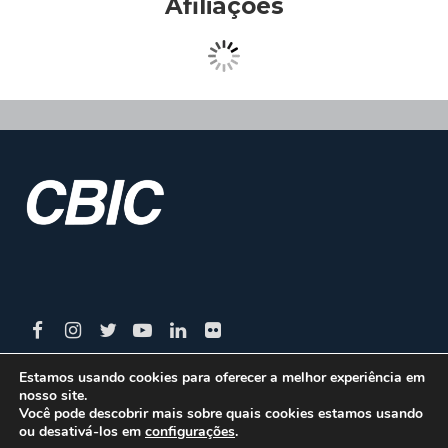
Afiliações
Estamos usando cookies para oferecer a melhor experiência em
nosso site.
CBIC | SBN Quadra 01 – Bloco I – 4º Andar Edifício:
Você pode descobrir mais sobre quais cookies estamos usando
ou desativá-los em
configurações
.
Armando Monteiro Neto - CEP 70.040-913 - Brasília/DF