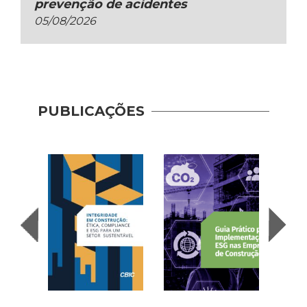
prevenção de acidentes
05/08/2026
Guia 
Dese
PUBLICAÇÕES
Adoç
Plat
Prod
Cons
| AP