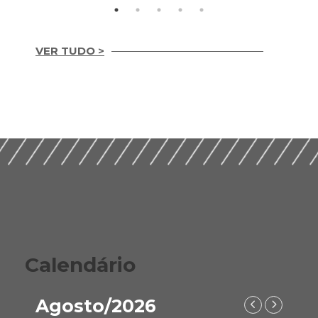
VER TUDO >
Integridade em
Construção Ética,
Guia Prático para
Compliance e ESG
Implementação de
para um Setor
ESG nas Empresas de
Sustentável (2026)
Construção (2026)
Calendário
Agosto/2026