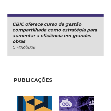
CBIC oferece curso de gestão
compartilhada como estratégia para
aumentar a eficiência em grandes
obras
04/08/2026
Guia 
Dese
PUBLICAÇÕES
Adoç
Plat
Prod
Cons
| AP