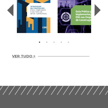
VER TUDO >
Integridade em
Construção Ética,
Guia Prático para
Compliance e ESG
Implementação de
para um Setor
ESG nas Empresas de
Sustentável (2026)
Construção (2026)