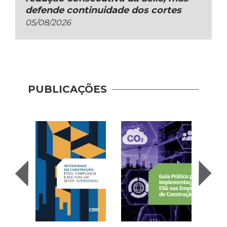
defende continuidade dos cortes
05/08/2026
Guia 
Dese
PUBLICAÇÕES
Adoç
Plat
Prod
Cons
| AP