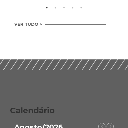
VER TUDO >
Integridade em
Construção Ética,
Guia Prático para
Compliance e ESG
Implementação de
para um Setor
ESG nas Empresas de
Sustentável (2026)
Construção (2026)
Calendário
Agosto/2026