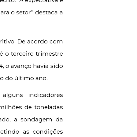
dito. “A expectativa é
ra o setor” destaca a
itivo. De acordo com
é o terceiro trimestre
, o avanço havia sido
go do último ano.
alguns indicadores
ilhões de toneladas
lado, a sondagem da
letindo as condições