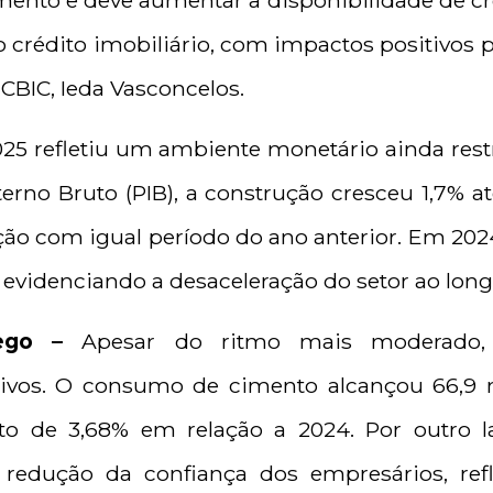
mento e deve aumentar a disponibilidade de cré
crédito imobiliário, com impactos positivos pa
CBIC, Ieda Vasconcelos.
5 refletiu um ambiente monetário ainda restr
rno Bruto (PIB), a construção cresceu 1,7% at
ão com igual período do ano anterior. Em 2024
, evidenciando a desaceleração do setor ao lon
rego –
Apesar do ritmo mais moderado, 
ivos. O consumo de cimento alcançou 66,9 m
to de 3,68% em relação a 2024. Por outro 
u redução da
confiança
dos empresários, ref