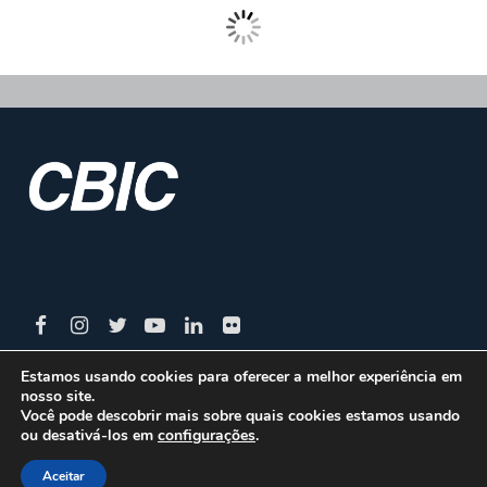
Estamos usando cookies para oferecer a melhor experiência em
nosso site.
CBIC | SBN Quadra 01 – Bloco I – 4º Andar Edifício:
Você pode descobrir mais sobre quais cookies estamos usando
ou desativá-los em
configurações
.
Armando Monteiro Neto - CEP 70.040-913 - Brasília/DF
| Tel.:(61) 3327-1013 / (61) 98179-5580
Aceitar