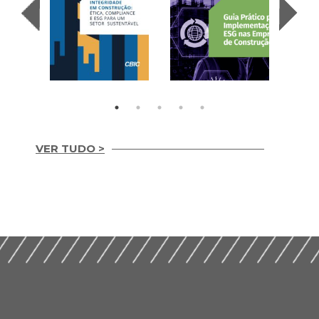
VER TUDO >
Integridade em
Construção Ética,
Guia Prático para
Compliance e ESG
Implementação de
para um Setor
ESG nas Empresas de
Sustentável (2026)
Construção (2026)