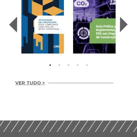
VER TUDO >
Integridade em
Construção Ética,
Guia Prático para
Compliance e ESG
Implementação de
para um Setor
ESG nas Empresas de
Sustentável (2026)
Construção (2026)