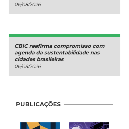
06/08/2026
CBIC reafirma compromisso com
agenda da sustentabilidade nas
cidades brasileiras
06/08/2026
Guia 
Dese
PUBLICAÇÕES
Adoç
Plat
Prod
Cons
| AP