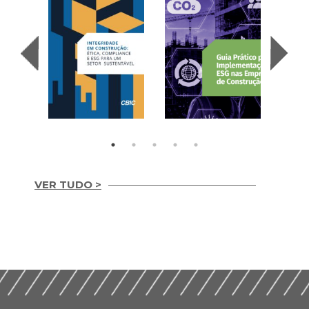
VER TUDO >
Integridade em
Construção Ética,
Guia Prático para
Compliance e ESG
Implementação de
para um Setor
ESG nas Empresas de
Sustentável (2026)
Construção (2026)