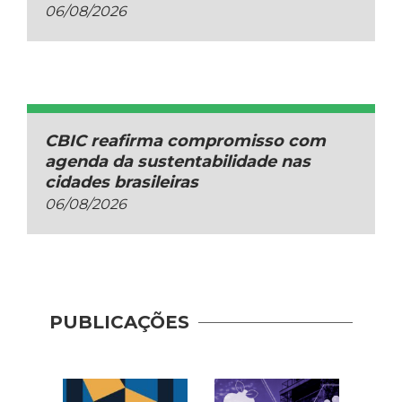
06/08/2026
CBIC reafirma compromisso com
agenda da sustentabilidade nas
cidades brasileiras
06/08/2026
Guia 
Dese
PUBLICAÇÕES
Adoç
Plat
Prod
Cons
| AP