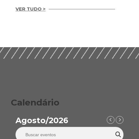
VER TUDO >
Integridade em
Construção Ética,
Guia Prático para
Compliance e ESG
Implementação de
para um Setor
ESG nas Empresas de
Sustentável (2026)
Construção (2026)
Calendário
Agosto/2026