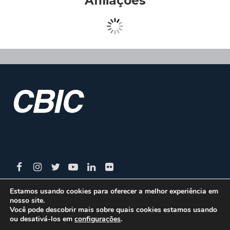
Afiliações
Estamos usando cookies para oferecer a melhor experiência em
nosso site.
CBIC | SBN Quadra 01 – Bloco I – 4º Andar Edifício:
Você pode descobrir mais sobre quais cookies estamos usando
ou desativá-los em
configurações
.
Armando Monteiro Neto - CEP 70.040-913 - Brasília/DF