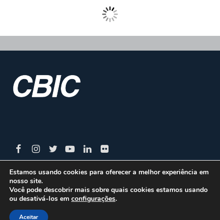
Estamos usando cookies para oferecer a melhor experiência em
nosso site.
CBIC | SBN Quadra 01 – Bloco I – 4º Andar Edifício:
Você pode descobrir mais sobre quais cookies estamos usando
ou desativá-los em
configurações
.
Armando Monteiro Neto - CEP 70.040-913 - Brasília/DF
| Tel.:(61) 3327-1013 / (61) 98179-5580
Aceitar