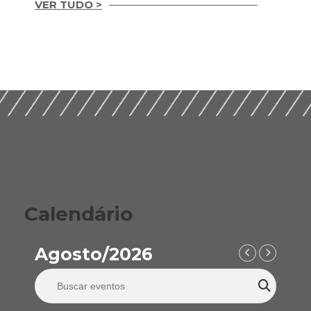
VER TUDO >
Integridade em
Construção Ética,
Guia Prático para
Compliance e ESG
Implementação de
para um Setor
ESG nas Empresas de
Sustentável (2026)
Construção (2026)
Calendário
Agosto/2026