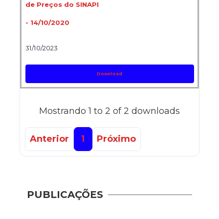
de Preços do SINAPI
- 14/10/2020
31/10/2023
Download
Mostrando 1 to 2 of 2 downloads
Anterior
1
Próximo
Guia 
Dese
PUBLICAÇÕES
Adoç
Plat
Prod
Cons