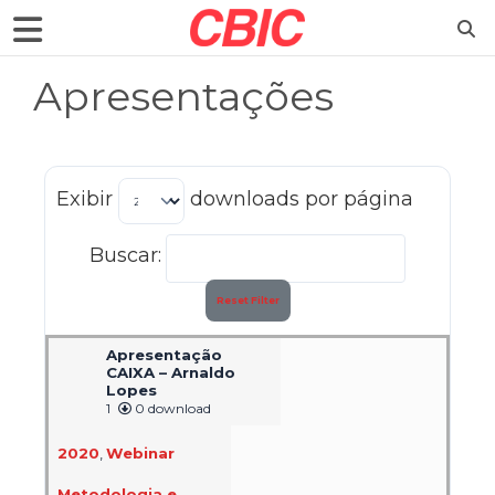
Apresentações
Exibir
downloads por página
Buscar:
Reset Filter
Apresentação
CAIXA – Arnaldo
Lopes
1
0 download
2020
,
Webinar
Metodologia e