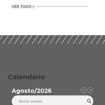
VER TUDO >
Integridade em
Construção Ética,
Guia Prático para
Compliance e ESG
Implementação de
para um Setor
ESG nas Empresas de
Sustentável (2026)
Construção (2026)
Calendário
Agosto/2026