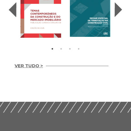
VER TUDO >
Temas
REGIME ESPECIAL
Contemporâneos da
DE TRIBUTAÇÃO NA
Construção e do
CONSTRUÇÃO CIVIL
Mercado Imobiliário
(2020)
(2025)