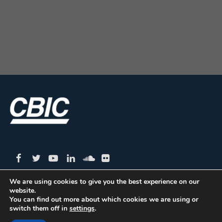
We are using cookies to give you the best experience on our
website.
CBIC | SBN Quadra 01 – Bloco I – 4º Andar Edifício:
You can find out more about which cookies we are using or
switch them off in
settings
.
Armando Monteiro Neto - CEP 70.040-913 - Brasília/DF
| Tel.:(61) 3327-1013 / (61) 98179-5580