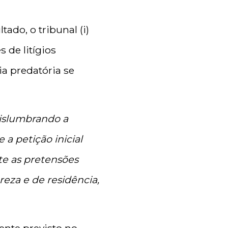
ado, o tribunal (i)
 de litígios
ia predatória se
 vislumbrando a
 a petição inicial
e as pretensões
eza e de residência,