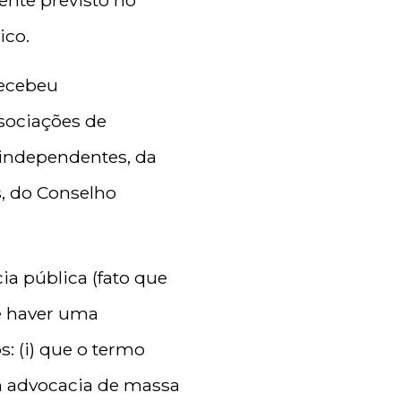
ente previsto no
ico.
recebeu
ssociações de
 independentes, da
, do Conselho
a pública (fato que
e haver uma
s: (i) que o termo
om advocacia de massa