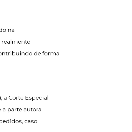
do na
á realmente
contribuindo de forma
, a Corte Especial
e a parte autora
pedidos, caso