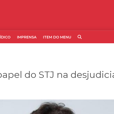
ÍDICO
IMPRENSA
ITEM DO MENU
papel do STJ na desjudici