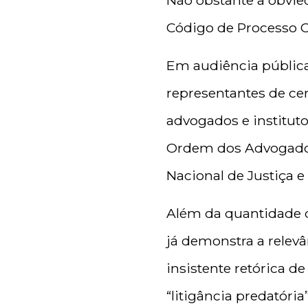
Não obstante a obvie
Código de Processo Ci
Em audiência pública
representantes de cen
advogados e institut
Ordem dos Advogados 
Nacional de Justiça e
Além da quantidade d
já demonstra a relev
insistente retórica d
“litigância predatór