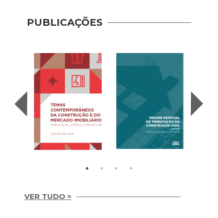
PUBLICAÇÕES
Recup
– Con
(2020
VER TUDO >
Temas
REGIME ESPECIAL
Contemporâneos da