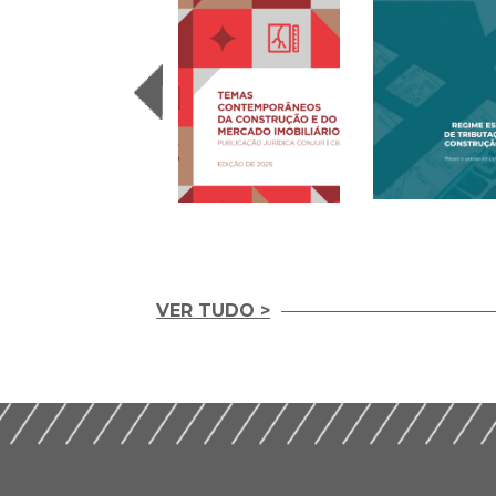
VER TUDO >
Temas
REGIME ESPECIA
Contemporâneos da
TRIBUTAÇÃO NA
Construção e do
CONSTRUÇÃO CIV
Mercado Imobiliário
(2020)
(2025)