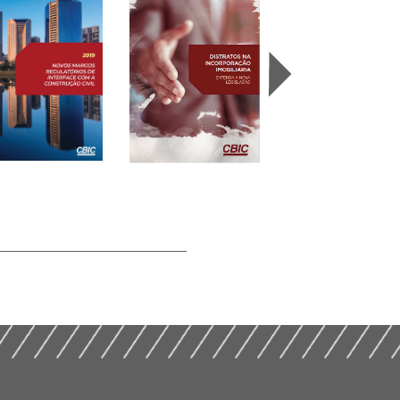
Desmistificando a
os Marcos
Incorporação
ulatórios de
Distratos na
Imobiliária e o
erface com a
Incorporação
Patrimônio de
strução Civil (2019)
Imobiliária (2019)
Afetação (2019)