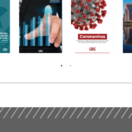
L DE
Nov
(2020) – Cartilha da
Recuperação Judicial
Reg
CBIC de 18/03/2020
IL
– Conceitos Básicos
Int
sobre o Coronavírus
(2020)
Con