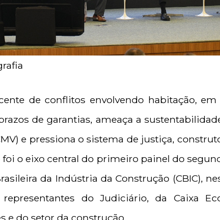
rafia
scente de conflitos envolvendo habitação, em
e prazos de garantias, ameaça a sustentabilid
V) e pressiona o sistema de justiça, construt
 foi o eixo central do primeiro painel do segu
asileira da Indústria da Construção (CBIC), nest
u representantes do Judiciário, da Caixa E
s e do setor da construção.