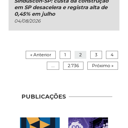
Sinduscon-SP: custa da construção
em SP desacelera e registra alta de
0,45% em julho
04/08/2026
« Anterior
1
2
3
4
…
2.736
Próximo »
PUBLICAÇÕES