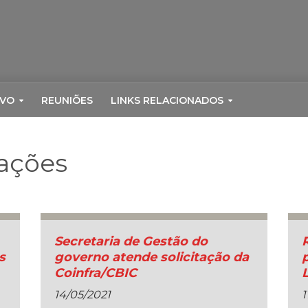
RVO
REUNIÕES
LINKS RELACIONADOS
tações
Secretaria de Gestão do
s
governo atende solicitação da
Coinfra/CBIC
14/05/2021
1