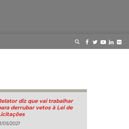
Relator diz que vai trabalhar
para derrubar vetos à Lei de
Licitações
1/05/2021