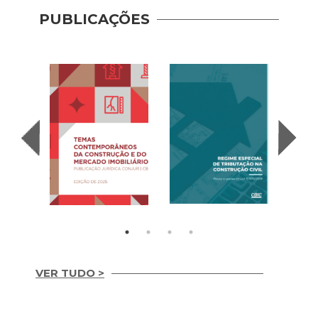
PUBLICAÇÕES
Recup
– Con
(2020
VER TUDO >
Temas
REGIME ESPECIAL
Contemporâneos da
DE TRIBUTAÇÃO NA
Construção e do