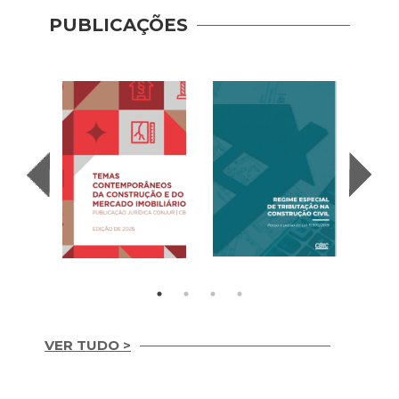
PUBLICAÇÕES
VER TUDO >
Temas
REGIME ESPECIAL
Contemporâneos da
DE TRIBUTAÇÃO NA
Recup
Construção e do