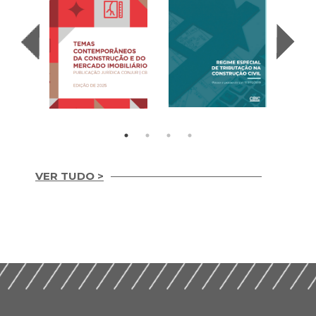
VER TUDO >
Temas
REGIME ESPECIAL
Contemporâneos da
DE TRIBUTAÇÃO NA
Construção e do
CONSTRUÇÃO CIVIL
Mercado Imobiliário
(2020)
(2025)