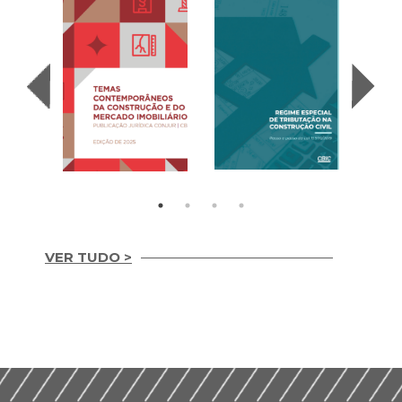
VER TUDO >
Temas
REGIME ESPECIAL
Contemporâneos da
DE TRIBUTAÇÃO NA
Construção e do
CONSTRUÇÃO CIVIL
Mercado Imobiliário
(2020)
(2025)