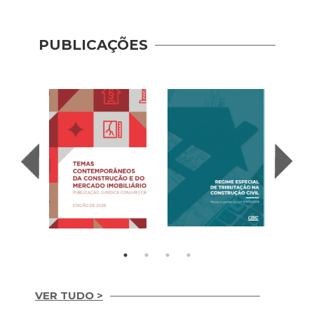
PUBLICAÇÕES
Recup
– Con
(2020
VER TUDO >