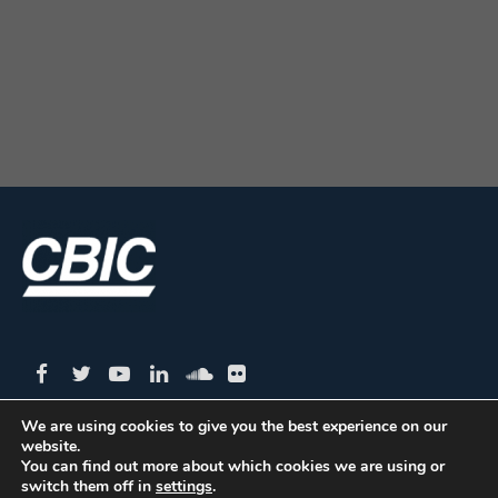
We are using cookies to give you the best experience on our
website.
CBIC | SBN Quadra 01 – Bloco I – 4º Andar Edifício:
You can find out more about which cookies we are using or
switch them off in
settings
.
Armando Monteiro Neto - CEP 70.040-913 - Brasília/DF