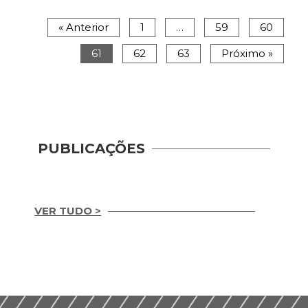
« Anterior
1
…
59
60
61
62
63
Próximo »
PUBLICAÇÕES
VER TUDO >