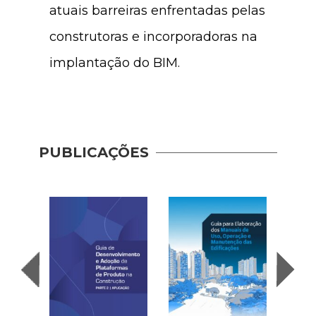
atuais barreiras enfrentadas pelas
construtoras e incorporadoras na
implantação do BIM.
Guia 
PUBLICAÇÕES
Dese
Adoç
Plat
Prod
Const