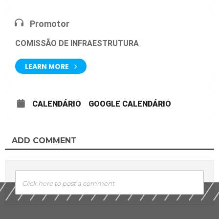
O projeto é uma iniciativa da
Comissão de Infraestrutura (COP)
e
da
Comissão da Indústria Imobiliária (CII)
, comissões técnicas da
Promotor
CBIC.
click aqui
para baixar as apresentações!
COMISSÃO DE INFRAESTRUTURA
ou pode baixa-las separadamente clicando nos links abaixo.
LEARN MORE
click aqui
para baixar a apresentação da Asesopp
click aqui
para baixar a apresentação da Caixa – Sergio
Rodovalho
CALENDÁRIO
GOOGLE CALENDÁRIO
click aqui
para baixar a apresentação do Sinapi – José Diniz Neto
click aqui
para baixar a apresentação Governo do SE – Jose
Oliveira Junior
ADD COMMENT
click aqui
para baixar a apresentação MPDG – Pedro Maciel
Capeluppi
click aqui
para baixar a apresentação M. Cidades – Maria
Henriqueta
Click here to post a comment
click aqui
para baixar a apresentação Caixa – Henrique Marra