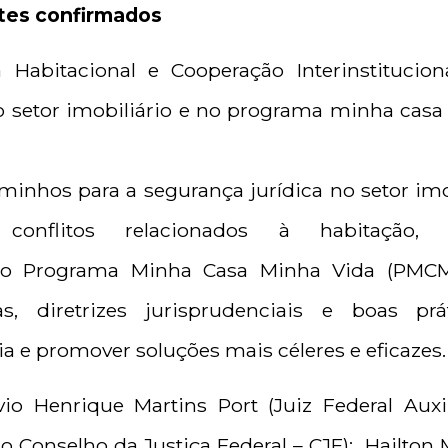
ntes confirmados
ia Habitacional e Cooperação Interinstitucio
no setor imobiliário e no programa minha cas
minhos para a segurança jurídica no setor imo
e conflitos relacionados à habitação,
o Programa Minha Casa Minha Vida (PMCMV)
vas, diretrizes jurisprudenciais e boas prá
cia e promover soluções mais céleres e eficazes.
vio Henrique Martins Port (Juiz Federal Auxi
o Conselho da Justiça Federal – CJF); Hailton 