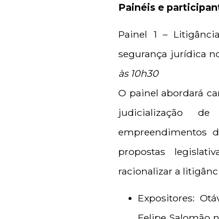
Painéis e participa
Painel 1 – Litigânc
segurança jurídica 
às 10h30
O painel abordará ca
judicialização d
empreendimentos d
propostas legislati
racionalizar a litigân
Expositores: Otá
Felipe Salomão n