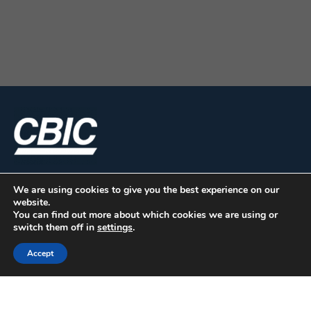
We are using cookies to give you the best experience on our
website.
You can find out more about which cookies we are using or
switch them off in
settings
.
Accept
CBIC | SBN Quadra 01 – Bloco I – 4º Andar Edifício:
Armando Monteiro Neto - CEP 70.040-913 - Brasília/DF
| Tel.:(61) 3327-1013 / (61) 98179-5580