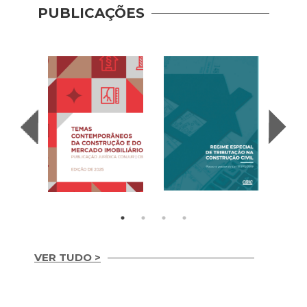
PUBLICAÇÕES
Recup
– Con
(2020
VER TUDO >
Temas
REGIME ESPECIAL
Contemporâneos da
DE TRIBUTAÇÃO NA
Construção e do
CONSTRUÇÃO CIVIL
Mercado Imobiliário