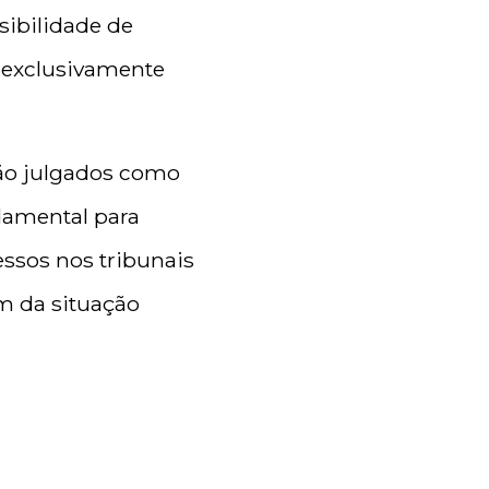
sibilidade de
a exclusivamente
rão julgados como
damental para
essos nos tribunais
m da situação