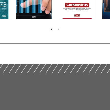
L DE
Nov
(2020) – Cartilha da
Recuperação Judicial
Reg
CBIC de 18/03/2020
IL
– Conceitos Básicos
Int
sobre o Coronavírus
(2020)
Con