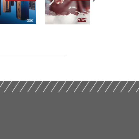
Desmistificando a
os Marcos
Incorporação
ulatórios de
Distratos na
Imobiliária e o
erface com a
Incorporação
Patrimônio de
strução Civil (2019)
Imobiliária (2019)
Afetação (2019)