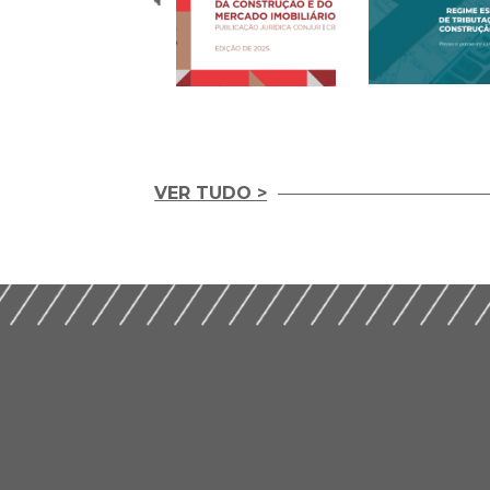
VER TUDO >
Temas
REGIME ESPECIA
Contemporâneos da
TRIBUTAÇÃO NA
Construção e do
CONSTRUÇÃO CIV
Mercado Imobiliário
(2020)
(2025)