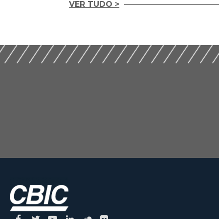
VER TUDO >
Temas
REGIME ESPECIA
Contemporâneos da
TRIBUTAÇÃO NA
Construção e do
CONSTRUÇÃO CIV
Mercado Imobiliário
(2020)
(2025)