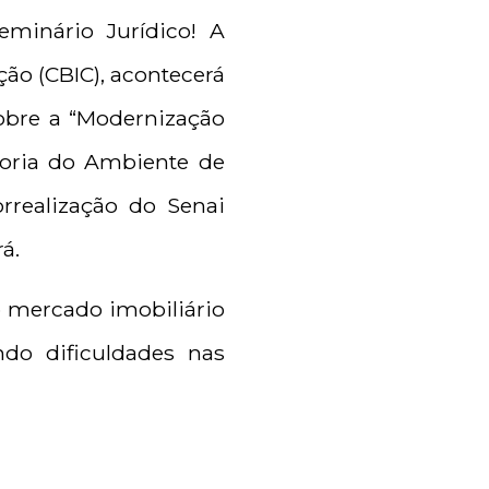
minário Jurídico! A
ção (CBIC), acontecerá
obre a “Modernização
lhoria do Ambiente de
orrealização do Senai
á.
o mercado imobiliário
ndo dificuldades nas