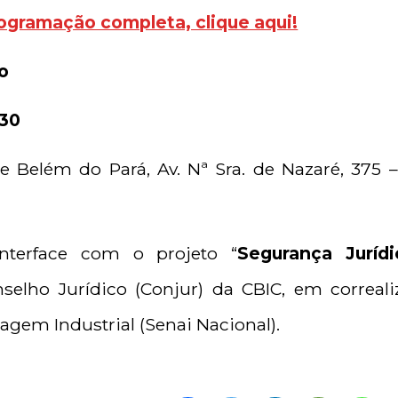
rogramação completa, clique aqui!
o
h30
 Belém do Pará, Av. Nª Sra. de Nazaré, 375 –
nterface com o projeto “
Segurança Juríd
nselho Jurídico (Conjur) da CBIC, em correal
agem Industrial (Senai Nacional).