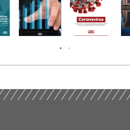
L DE
Nov
(2020) – Cartilha da
Recuperação Judicial
Reg
CBIC de 18/03/2020
IL
– Conceitos Básicos
Int
sobre o Coronavírus
(2020)
Con