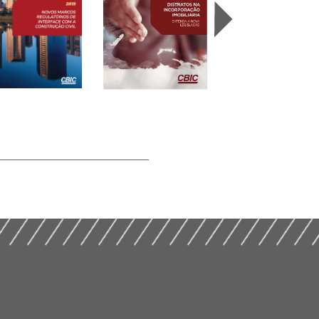
Desmistificando a
os Marcos
Incorporação
ulatórios de
Distratos na
Imobiliária e o
erface com a
Incorporação
Patrimônio de
strução Civil (2019)
Imobiliária (2019)
Afetação (2019)