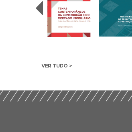
VER TUDO >
Temas
REGIME ESPECIA
Contemporâneos da
TRIBUTAÇÃO NA
Construção e do
CONSTRUÇÃO CIV
Mercado Imobiliário
(2020)
(2025)