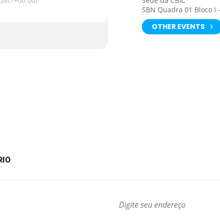
(GMT+00:00)
Sede da CBIC
SBN Quadra 01 Bloco I 
OTHER EVENTS
RIO