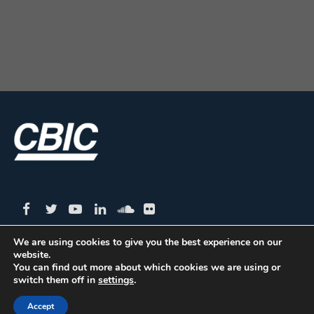
We are using cookies to give you the best experience on our
website.
CBIC | SBN Quadra 01 – Bloco I – 4º Andar Edifício:
You can find out more about which cookies we are using or
switch them off in
settings
.
Armando Monteiro Neto - CEP 70.040-913 - Brasília/DF
| Tel.:(61) 3327-1013 / (61) 98179-5580
Accept