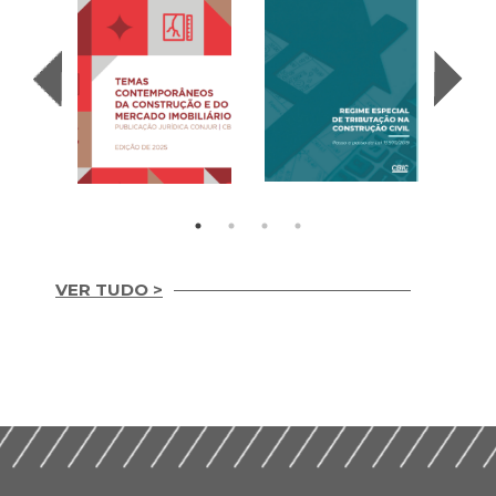
VER TUDO >
Temas
REGIME ESPECIAL
Contemporâneos da
DE TRIBUTAÇÃO NA
Construção e do
CONSTRUÇÃO CIVIL
Mercado Imobiliário
(2020)
(2025)