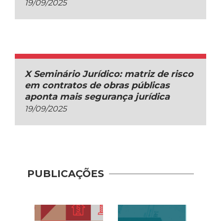
19/09/2025
X Seminário Jurídico: matriz de risco
em contratos de obras públicas
aponta mais segurança jurídica
19/09/2025
PUBLICAÇÕES
Recup
– Con
(2020