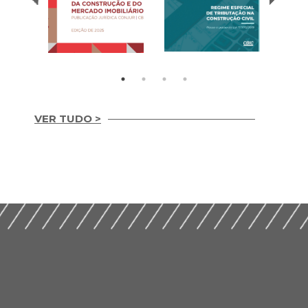
VER TUDO >
Temas
REGIME ESPECIAL
Contemporâneos da
DE TRIBUTAÇÃO NA
Construção e do
CONSTRUÇÃO CIVIL
Mercado Imobiliário
(2020)
(2025)