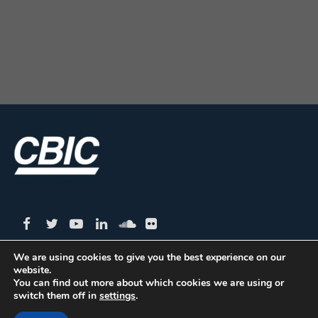
We are using cookies to give you the best experience on our
website.
CBIC | SBN Quadra 01 – Bloco I – 4º Andar Edifício:
You can find out more about which cookies we are using or
switch them off in
settings
.
Armando Monteiro Neto - CEP 70.040-913 - Brasília/DF
| Tel.:(61) 3327-1013 / (61) 98179-5580