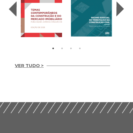
VER TUDO >
Temas
REGIME ESPECIAL
Contemporâneos da
DE TRIBUTAÇÃO NA
Construção e do
CONSTRUÇÃO CIVIL
Mercado Imobiliário
(2020)
(2025)