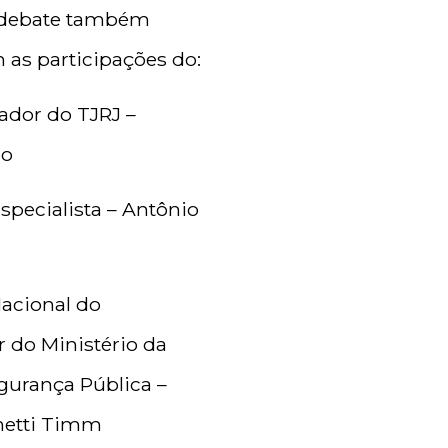
o debate também
 as participações do:
dor do TJRJ –
go
pecialista – Antônio
Nacional do
 do Ministério da
egurança Pública –
netti Timm