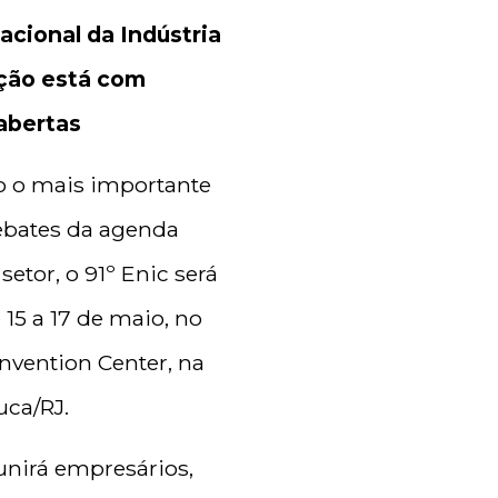
acional da Indústria
ção está com
 abertas
o o mais importante
ebates da agenda
setor, o 91º Enic será
 15 a 17 de maio, no
vention Center, na
uca/RJ.
unirá empresários,