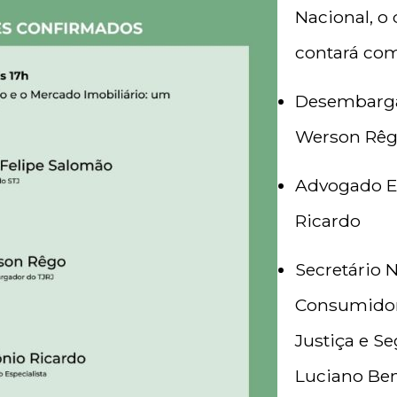
Nacional, 
contará com
Desembarga
Werson Rê
Advogado Es
Ricardo
Secretário 
Consumidor
Justiça e S
Luciano Be