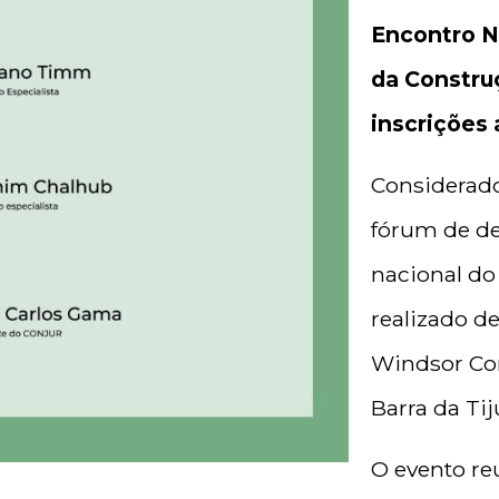
Encontro N
da Constru
inscrições
Considerad
fórum de d
nacional do 
realizado de
Windsor Con
Barra da Tij
O evento re