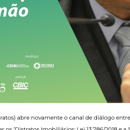
stratos) abre novamente o canal de diálogo ent
 os ‘Distratos Imobiliários: Lei 13.786/2018 e a 