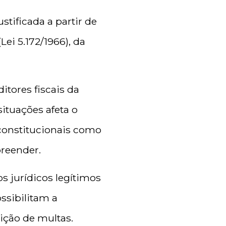
tificada a partir de
Lei 5.172/1966), da
tores fiscais da
ituações afeta o
 constitucionais como
preender.
s jurídicos legítimos
ssibilitam a
ição de multas.