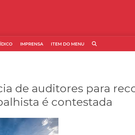
ÍDICO
IMPRENSA
ITEM DO MENU
a de auditores para rec
balhista é contestada