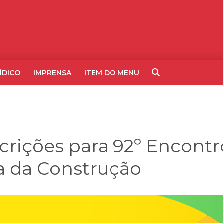
ÍDICO
IMPRENSA
ITEM DO MENU
crições para 92º Encontr
ia da Construção