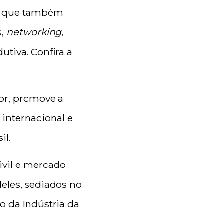
21, que também
s,
networking
,
utiva. Confira a
tor, promove a
internacional e
il.
ivil e mercado
deles, sediados no
to da Indústria da