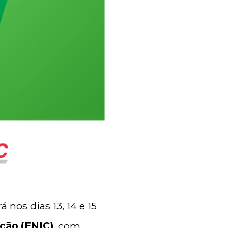
 nos dias 13, 14 e 15
ução (ENIC)
, com