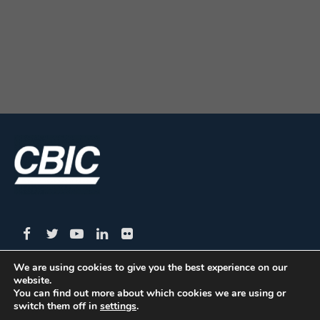
We are using cookies to give you the best experience on our
website.
CBIC | SBN Quadra 01 – Bloco I – 4º Andar Edifício:
You can find out more about which cookies we are using or
switch them off in
settings
.
Armando Monteiro Neto - CEP 70.040-913 - Brasília/DF