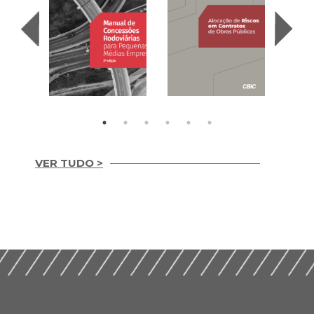
VER TUDO >
Manual de
Concessões
Alocação de Riscos
Rodoviárias para
em Contratos de
Pequenas e Médias
Obras Públicas
Empresas (2025)
(2024)