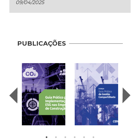
09/04/2025
PUBLICAÇÕES
Pract
Shar
Mana