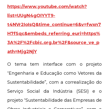
https://www.youtube.com/watch?
list=UUgN4gOIYYT9-
t4NVr2IoIsQ&time_continue=6&v=fwxn7
H7fSqc&embeds_referring_euri=https%
3A%2F%2Fcbic.org.br%2F&source_ve_p
ath=Mjg2NjY
O tema tem interface com o projeto
“Engenharia e Educação como Vetores da
Sustentabilidade”, com a correalização do
Serviço Social da Indústria (SESI) e o
projeto “Sustentabilidade das Empresas de