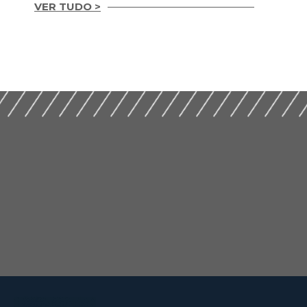
VER TUDO >
Guia Prático para
Guia prático de
Implementação de
gestão
ESG nas Empresas de
compartilhada 2ª
Construção (2026)
Edição (2024)