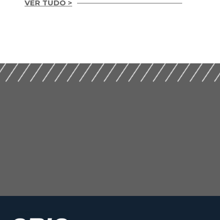
VER TUDO >
Guia Prático para
Guia prático de
Implementação de
gestão
ESG nas Empresas de
compartilhada 2ª
Construção (2026)
Edição (2024)