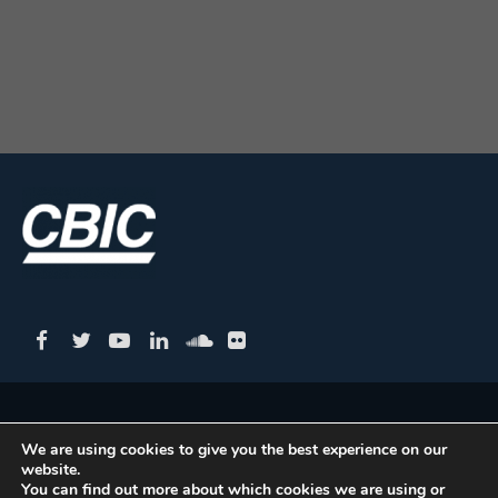
CBIC | SBN Quadra 01 – Bloco I – 4º Andar Edifício:
We are using cookies to give you the best experience on our
Armando Monteiro Neto - CEP 70.040-913 - Brasília/DF
website.
| Tel.:(61) 3327-1013 / (61) 98179-5580
You can find out more about which cookies we are using or