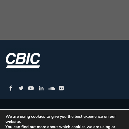
CBIC | SBN Quadra 01 – Bloco I – 4º Andar Edifício:
We are using cookies to give you the best experience on our
Armando Monteiro Neto - CEP 70.040-913 - Brasília/DF
website.
| Tel.:(61) 3327-1013 / (61) 98179-5580
You can find out more about which cookies we are using or