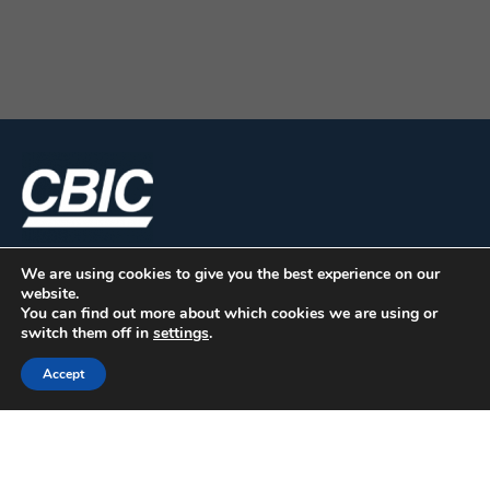
We are using cookies to give you the best experience on our
website.
You can find out more about which cookies we are using or
switch them off in
settings
.
Accept
CBIC | SBN Quadra 01 – Bloco I – 4º Andar Edifício:
Armando Monteiro Neto - CEP 70.040-913 - Brasília/DF
| Tel.:(61) 3327-1013 / (61) 98179-5580